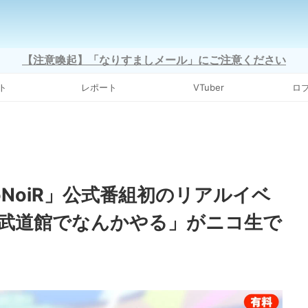
【注意喚起】「なりすましメール」にご注意ください
ト
レポート
VTuber
ロ
oNoiR」公式番組初のリアルイベ
武道館でなんかやる」がニコ生で