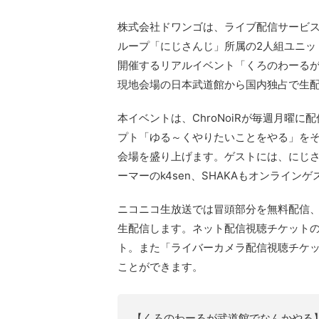
株式会社ドワンゴは、ライブ配信サービス「
ループ「にじさんじ」所属の2人組ユニット「
開催するリアルイベント「くろのわーるが武
現地会場の日本武道館から国内独占で生
本イベントは、ChroNoiRが毎週月曜
プト「ゆる～くやりたいことをやる」を
会場を盛り上げます。ゲストには、にじ
ーマーのk4sen、SHAKAもオンライン
ニコニコ生放送では冒頭部分を無料配信
生配信します。ネット配信視聴チケット
ト。また「ライバーカメラ配信視聴チケ
ことができます。
【くろのわーるが武道館でなんかやる