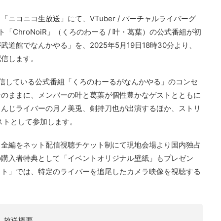
ニコニコ生放送」にて、VTuber / バーチャルライバーグ
ChroNoiR」（くろのわーる / 叶・葛葉）の公式番組が初
道館でなんかやる」を、2025年5月19日18時30分より、
配信します。
に配信している公式番組「くろのわーるがなんかやる」のコンセ
そのままに、メンバーの叶と葛葉が個性豊かなゲストとともに
さんじライバーの月ノ美兎、剣持刀也が出演するほか、ストリ
ゲストとして参加します。
、全編をネット配信視聴チケット制にて現地会場より国内独占
の購入者特典として「イベントオリジナル壁紙」もプレゼン
ット」では、特定のライバーを追尾したカメラ映像を視聴する
】放送概要