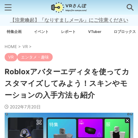
【注意喚起】「なりすましメール」にご注意ください
検索はコチラから
特集企画
イベント
レポート
VTuber
ロブロックス
HOME
>
VR
>
注目キーワード
VR
エンタメ・趣味
Xross Stars
Robloxアバターエディタを使ってカ
スタマイズしてみよう！スキンやモ
Grow A Garden（庭を成長させる）
ーションの入手方法も紹介
Meta Quest 3
2022年7月20日
タグ一覧