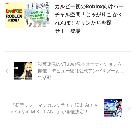
カルビー初のRoblox向けバー
チャル空間「じゃがりこ かく
れんぼ！キリンたちを探
せ！」登場
秋葉原発のVTuber発掘オーディションを
開催！​デビュー後は公式アンバサダーとし
て活動
『初音ミク「マジカルミライ」10th Anniv
ersary in MIKU LAND』が開催決定！