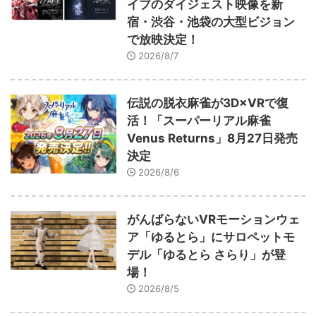
イブのダイジェスト映像を新
宿・渋谷・池袋の大型ビジョン
で放映決定！
2026/8/7
伝説の脱衣麻雀が3D×VRで復
活！「スーパーリアル麻雀
Venus Returns」8月27日発売
決定
2026/8/6
がんばらないVRモーションウェ
ア「ゆるとら」にサロペットモ
デル「ゆるとら さらり」が登
場！
2026/8/5