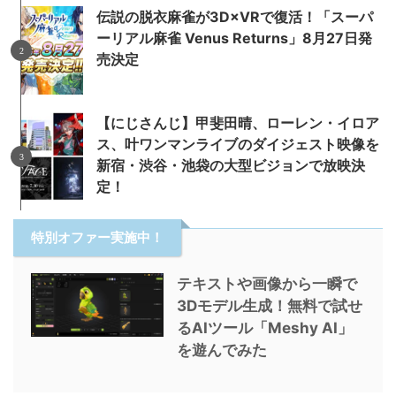
伝説の脱衣麻雀が3D×VRで復活！「スーパ
ーリアル麻雀 Venus Returns」8月27日発
売決定
【にじさんじ】甲斐田晴、ローレン・イロア
ス、叶ワンマンライブのダイジェスト映像を
新宿・渋谷・池袋の大型ビジョンで放映決
定！
特別オファー実施中！
テキストや画像から一瞬で
3Dモデル生成！無料で試せ
るAIツール「Meshy AI」
を遊んでみた