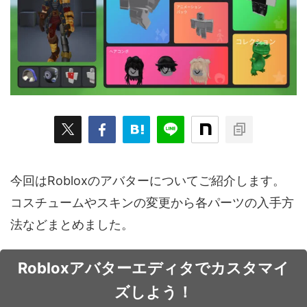
ARKit
BitStar（ぶいらいぶ）
CG(2D/3D)
esports
Fortnite
HMD
HoloModels
Music
NEWS
PR/提供
Roblox
Steam
TGS
VRChat
にじさんじ
アウトドア
アニメ
アプリ
アミューズメント
イベント
オーディション
カメラ
キャンペーン
クラウドファンディング
今回はRobloxのアバターについてご紹介します。
グルメ
ゲーム
コスプレ
スポーツ
コスチュームやスキンの変更から各パーツの入手方
ソーシャルVR
デジモノ
バーチャルYouTuber
法などまとめました。
パノラマ
ボカロ
メタバース
レポート
Robloxアバターエディタでカスタマイ
仮想通貨/NFT
季節
映画
東京
東雲めぐ
ズしよう！
海外
演劇・舞台
特集企画
生成AI